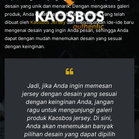
desain yang unik dan menarik. Dengan mengakses galeri
produk, Anda dapat melihat beragam desain yang telah
dibuat oleh
Kaosbos Jersey
dan mendapatkan ide-ide baru
mengenai desain yang ingin Anda pesan, sehingga Anda
dapat dengan mudah menemukan desain yang sesuai
dengan keinginan.
Jadi, jika Anda ingin memesan
jersey dengan desain yang sesuai
dengan keinginan Anda, jangan
ragu untuk mengunjungi galeri
produk Kaosbos jersey. Di sini,
Anda akan menemukan banyak
pilihan desain yang dapat dipilih