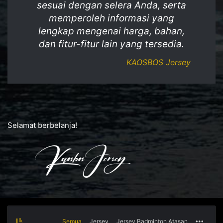
sesuai dengan selera Anda, serta
memperoleh informasi yang
lengkap mengenai harga, bahan,
dan fitur-fitur lain yang tersedia.
KAOSBOS Jersey
Selamat berbelanja!
Semua
Jersey
Jersey Badminton Atasan
More