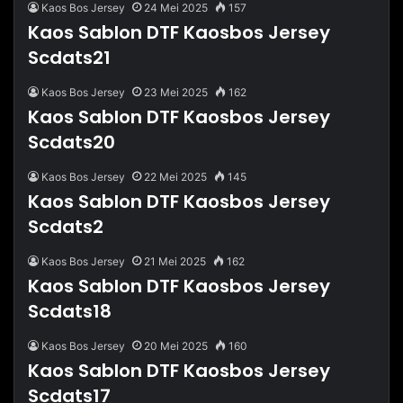
Kaos Bos Jersey
24 Mei 2025
157
Kaos Sablon DTF Kaosbos Jersey
Scdats21
Kaos Bos Jersey
23 Mei 2025
162
Kaos Sablon DTF Kaosbos Jersey
Scdats20
Kaos Bos Jersey
22 Mei 2025
145
Kaos Sablon DTF Kaosbos Jersey
Scdats2
Kaos Bos Jersey
21 Mei 2025
162
Kaos Sablon DTF Kaosbos Jersey
Scdats18
Kaos Bos Jersey
20 Mei 2025
160
Kaos Sablon DTF Kaosbos Jersey
Scdats17