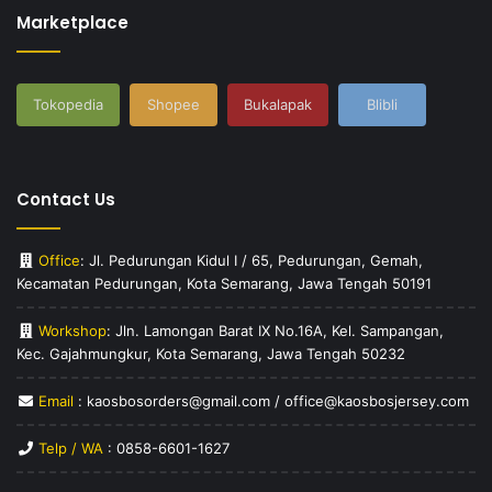
Marketplace
Tokopedia
Shopee
Bukalapak
Blibli
Contact Us
Office
: Jl. Pedurungan Kidul I / 65, Pedurungan, Gemah,
Kecamatan Pedurungan, Kota Semarang, Jawa Tengah 50191
Workshop
: Jln. Lamongan Barat IX No.16A, Kel. Sampangan,
Kec. Gajahmungkur, Kota Semarang, Jawa Tengah 50232
Email
: kaosbosorders@gmail.com / office@kaosbosjersey.com
Telp / WA
:
0858-6601-1627