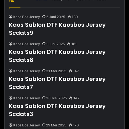
Kaos Bos Jersey
2 Juni 2025
139
Kaos Sablon DTF Kaosbos Jersey
Scdats9
Kaos Bos Jersey
1 Juni 2025
161
Kaos Sablon DTF Kaosbos Jersey
Scdats8
Kaos Bos Jersey
31 Mei 2025
147
Kaos Sablon DTF Kaosbos Jersey
Scdats7
Kaos Bos Jersey
30 Mei 2025
147
Kaos Sablon DTF Kaosbos Jersey
Scdats3
Kaos Bos Jersey
29 Mei 2025
170