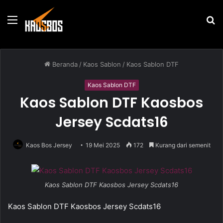
Menu
P
u
Beranda
/
Kaos Sablon
/
Kaos Sablon DTF
Kaos Sablon DTF
Kaos Sablon DTF Kaosbos
Jersey Scdats16
Kaos Bos Jersey
19 Mei 2025
172
Kurang dari semenit
Kaos Sablon DTF Kaosbos Jersey Scdats16
Kaos Sablon DTF Kaosbos Jersey Scdats16