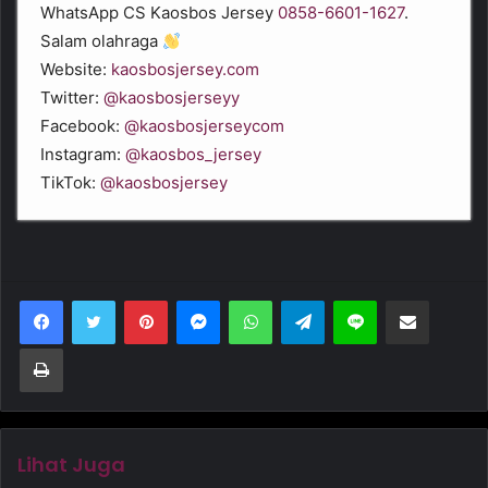
WhatsApp CS Kaosbos Jersey
0858-6601-1627
.
Salam olahraga
Website:
kaosbosjersey.com
Twitter:
@kaosbosjerseyy
Facebook:
@kaosbosjerseycom
Instagram:
@kaosbos_jersey
TikTok:
@kaosbosjersey
Pinterest
Messenger
WhatsApp
Telegram
Line
Bagikan melalui Email
Cetak
Lihat Juga