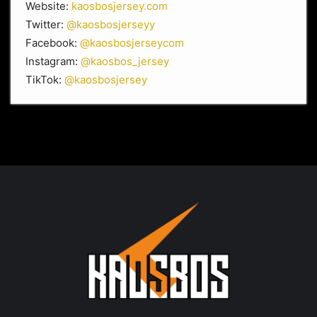
Website:
kaosbosjersey.com
Twitter:
@kaosbosjerseyy
Facebook:
@kaosbosjerseycom
Instagram:
@kaosbos_jersey
TikTok:
@kaosbosjersey