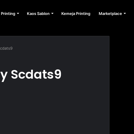
 Printing
Kaos Sablon
Kemeja Printing
Marketplace
Scdats9
ey Scdats9