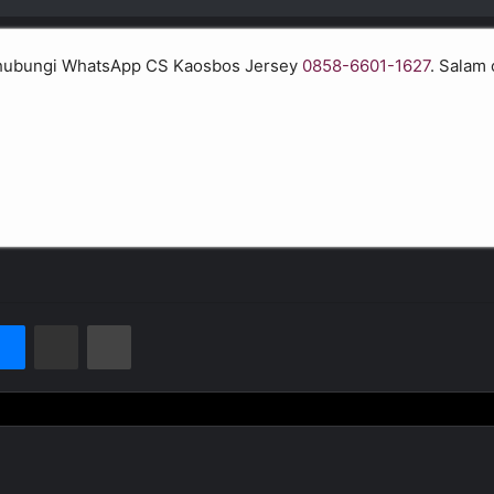
ut hubungi WhatsApp CS Kaosbos Jersey
0858-6601-1627
. Salam 
Messenger
Bagikan melalui Email
Cetak