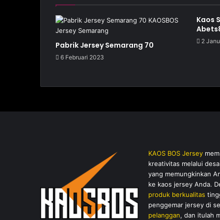
Kaos 
Abets8
2 Janu
Pabrik Jersey Semarang 70
6 Februari 2023
KAOS BOS Jersey
membe
kreativitas melalui de
yang memungkinkan And
ke kaos jersey Anda. 
produk berkualitas
ting
penggemar jersey di s
pelanggan
, dan itulah