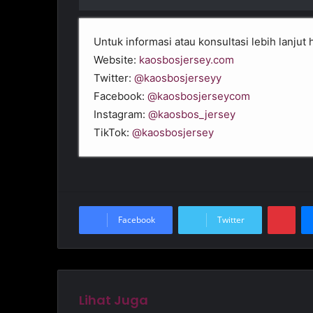
Untuk informasi atau konsultasi lebih lanj
Website:
kaosbosjersey.com
Twitter:
@kaosbosjerseyy
Facebook:
@kaosbosjerseycom
Instagram:
@kaosbos_jersey
TikTok:
@kaosbosjersey
Pinterest
Facebook
Twitter
Lihat Juga