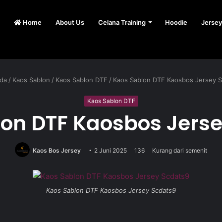
Home
About Us
Celana Training
Hoodie
Jersey
da
/
Kaos Sablon
/
Kaos Sablon DTF
/
Kaos Sablon DTF Kaosbos Jersey 
Kaos Sablon DTF
on DTF Kaosbos Jers
Kaos Bos Jersey
2 Juni 2025
136
Kurang dari semenit
Kaos Sablon DTF Kaosbos Jersey Scdats9