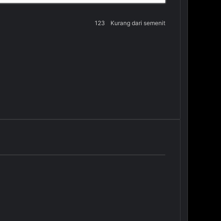
123
Kurang dari semenit