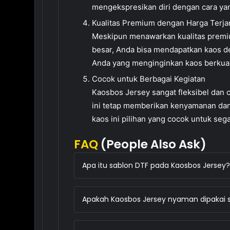
mengekspresikan diri dengan cara yang
Kualitas Premium dengan Harga Terj
Meskipun menawarkan kualitas premium
besar, Anda bisa mendapatkan kaos den
Anda yang menginginkan kaos berkuali
Cocok untuk Berbagai Kegiatan
Kaosbos Jersey sangat fleksibel dan c
ini tetap memberikan kenyamanan dan
kaos ini pilihan yang cocok untuk segal
FAQ
(People Also Ask)
Apa itu sablon DTF pada Kaosbos Jersey
Apakah Kaosbos Jersey nyaman dipakai 