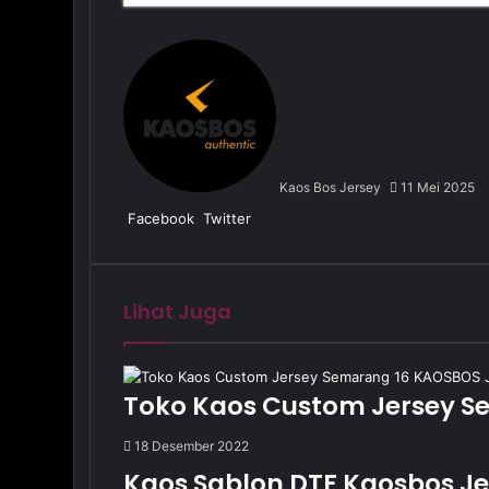
Kaos Bos Jersey
11 Mei 2025
Facebook
Twitter
P
M
M
W
T
L
B
C
i
e
e
h
e
i
a
e
n
s
s
a
l
n
g
t
t
s
s
t
e
e
i
a
Lihat Juga
e
e
e
s
g
k
k
r
n
n
A
r
a
e
g
g
p
a
n
s
e
e
p
m
m
Toko Kaos Custom Jersey S
t
r
r
e
l
18 Desember 2022
a
l
Kaos Sablon DTF Kaosbos J