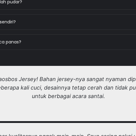
dah pudar?
sendiri?
aca panas?
osbos Jersey! Bahan jersey-nya sangat nyaman dipa
erapa kali cuci, desainnya tetap cerah dan tidak pud
untuk berbagai acara santai.