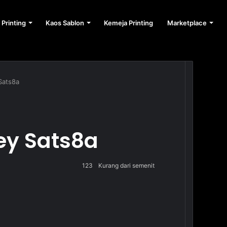
 Printing
Kaos Sablon
Kemeja Printing
Marketplace
Sats8a
ey Sats8a
123
Kurang dari semenit