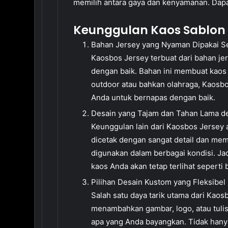
memilih antara gaya dan kenyamanan. Dapa
Keunggulan Kaos Sablon 
Bahan Jersey yang Nyaman Dipakai Se
Kaosbos Jersey terbuat dari bahan j
dengan baik. Bahan ini membuat kaos 
outdoor atau bahkan olahraga, Kaosbo
Anda untuk bernapas dengan baik.
Desain yang Tajam dan Tahan Lama d
Keunggulan lain dari Kaosbos Jersey
dicetak dengan sangat detail dan memi
digunakan dalam berbagai kondisi. Ja
kaos Anda akan tetap terlihat seperti 
Pilihan Desain Kustom yang Fleksibel
Salah satu daya tarik utama dari Ka
menambahkan gambar, logo, atau tulis
apa yang Anda bayangkan. Tidak hanya 