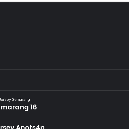
emarang 16
ersey Anots4p