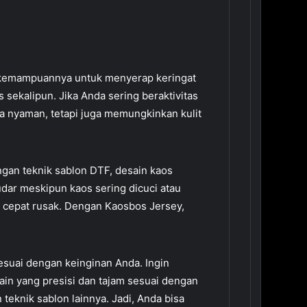
an kemampuannya untuk menyerap keringat
sekalipun. Jika Anda sering beraktivitas
ya nyaman, tetapi juga memungkinkan kulit
gan teknik sablon DTF, desain kaos
udar meskipun kaos sering dicuci atau
n cepat rusak. Dengan Kaosbos Jersey,
suai dengan keinginan Anda. Ingin
in yang presisi dan tajam sesuai dengan
teknik sablon lainnya. Jadi, Anda bisa