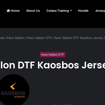
Home
About Us
Celana Training
Hoodie
Jersey
nda
/
Kaos Sablon
/
Kaos Sablon DTF
/
Kaos Sablon DTF Kaosbos Jersey 
Kaos Sablon DTF
lon DTF Kaosbos Jers