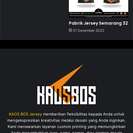
Pabrik Jersey Semarang 32
31 Desember 2022
KAOS BOS Jersey
memberikan fleksibilitas kepada Anda untuk
mengekspresikan kreativitas melalui desain yang Anda inginkan.
Kami menawarkan layanan custom printing yang memungkinkan
Anda menambahkan logo, nama, nomor, atau elemen desain