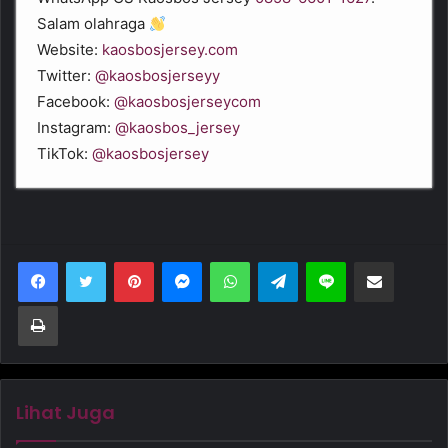
Salam olahraga
Website:
kaosbosjersey.com
Twitter:
@kaosbosjerseyy
Facebook:
@kaosbosjerseycom
Instagram:
@kaosbos_jersey
TikTok:
@kaosbosjersey
Pinterest
Messenger
WhatsApp
Telegram
Line
Bagikan melalui Email
Cetak
Lihat Juga