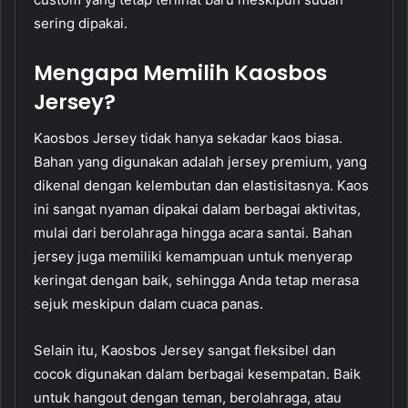
sering dipakai.
Mengapa Memilih Kaosbos
Jersey?
Kaosbos Jersey tidak hanya sekadar kaos biasa.
Bahan yang digunakan adalah jersey premium, yang
dikenal dengan kelembutan dan elastisitasnya. Kaos
ini sangat nyaman dipakai dalam berbagai aktivitas,
mulai dari berolahraga hingga acara santai. Bahan
jersey juga memiliki kemampuan untuk menyerap
keringat dengan baik, sehingga Anda tetap merasa
sejuk meskipun dalam cuaca panas.
Selain itu, Kaosbos Jersey sangat fleksibel dan
cocok digunakan dalam berbagai kesempatan. Baik
untuk hangout dengan teman, berolahraga, atau