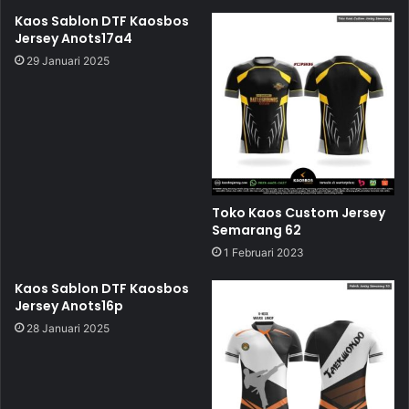
Kaos Sablon DTF Kaosbos
Jersey Anots17a4
29 Januari 2025
Toko Kaos Custom Jersey
Semarang 62
1 Februari 2023
Kaos Sablon DTF Kaosbos
Jersey Anots16p
28 Januari 2025