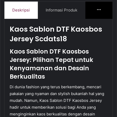
Deskripsi
Informasi Produk
More
Kaos Sablon DTF Kaosbos
Jersey Scdats18
Kaos Sablon DTF Kaosbos
Jersey: Pilihan Tepat untuk
Kenyamanan dan Desain
Berkualitas
Di dunia fashion yang terus berkembang, mencari
pakaian yang nyaman dan stylish bukanlah hal yang
mudah. Namun, Kaos Sablon DTF Kaosbos Jersey
hadir untuk memberikan solusi bagi Anda yang
menginginkan kaos berkualitas dengan desain