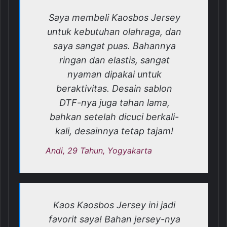
Saya membeli Kaosbos Jersey
untuk kebutuhan olahraga, dan
saya sangat puas. Bahannya
ringan dan elastis, sangat
nyaman dipakai untuk
beraktivitas. Desain sablon
DTF-nya juga tahan lama,
bahkan setelah dicuci berkali-
kali, desainnya tetap tajam!
Andi, 29 Tahun, Yogyakarta
Kaos Kaosbos Jersey ini jadi
favorit saya! Bahan jersey-nya