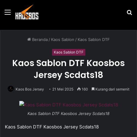
Menu
P
u
Beranda
/
Kaos Sablon
/
Kaos Sablon DTF
Kaos Sablon DTF
Kaos Sablon DTF Kaosbos
Jersey Scdats18
Kaos Bos Jersey
21 Mei 2025
160
Kurang dari semenit
Kaos Sablon DTF Kaosbos Jersey Scdats18
Kaos Sablon DTF Kaosbos Jersey Scdats18