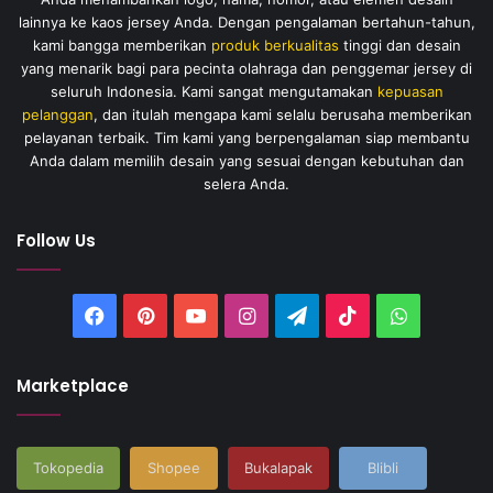
lainnya ke kaos jersey Anda. Dengan pengalaman bertahun-tahun,
kami bangga memberikan
produk berkualitas
tinggi dan desain
yang menarik bagi para pecinta olahraga dan penggemar jersey di
seluruh Indonesia. Kami sangat mengutamakan
kepuasan
pelanggan
, dan itulah mengapa kami selalu berusaha memberikan
pelayanan terbaik. Tim kami yang berpengalaman siap membantu
Anda dalam memilih desain yang sesuai dengan kebutuhan dan
selera Anda.
Follow Us
Facebook
Pinterest
YouTube
Instagram
Telegram
TikTok
WhatsAp
Marketplace
Tokopedia
Shopee
Bukalapak
Blibli