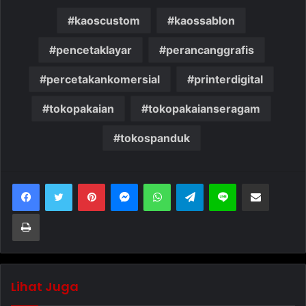
kaoscustom
kaossablon
pencetaklayar
perancanggrafis
percetakankomersial
printerdigital
tokopakaian
tokopakaianseragam
tokospanduk
Pinterest
Messenger
WhatsApp
Telegram
Line
Bagikan melalui Email
Cetak
Lihat Juga