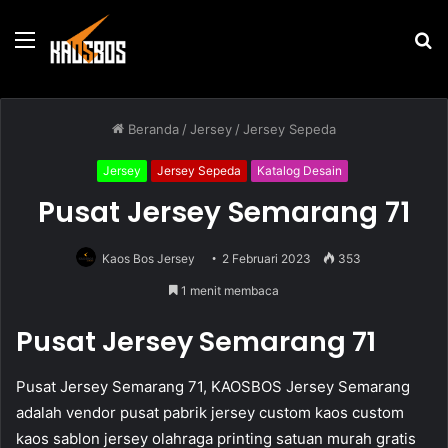
Menu
P
u
Beranda
/
Jersey
/
Jersey Sepeda
Jersey
Jersey Sepeda
Katalog Desain
Pusat Jersey Semarang 71
Kaos Bos Jersey
2 Februari 2023
353
1 menit membaca
Pusat Jersey Semarang 71
Pusat Jersey Semarang 71, KAOSBOS Jersey Semarang
adalah vendor pusat pabrik jersey custom kaos custom
kaos sablon jersey olahraga printing satuan murah gratis