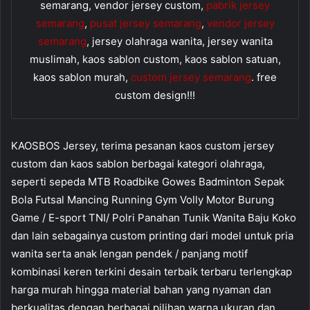
semarang, vendor jersey custom,
pabrik jersey
semarang
,
pusat jersey semarang
,
vendor jersey
semarang
, jersey olahraga wanita, jersey wanita
muslimah, kaos sablon custom, kaos sablon satuan,
kaos sablon murah,
custom jersey semarang
. free
custom design!!!
KAOSBOS Jersey, terima pesanan kaos custom jersey
custom dan kaos sablon berbagai kategori olahraga,
seperti sepeda MTB Roadbike Gowes Badminton Sepak
Bola Futsal Mancing Running Gym Volly Motor Burung
Game / E-sport TNI/ Polri Panahan Tunik Wanita Baju Koko
dan lain sebagainya custom printing dari model untuk pria
wanita serta anak lengan pendek / panjang motif
kombinasi keren terkini desain terbaik terbaru terlengkap
harga murah hingga material bahan yang nyaman dan
berkualitas dengan berbagai pilihan warna ukuran dan