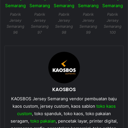
Pabrik
Pabrik
Pabrik
Pabrik
Pabrik
Jersey
Jersey
Jersey
Jersey
Jersey
Semarang
Semarang
Semarang
Semarang
Semarang
96
97
98
99
100
KAOSBOS
KAOSBOS Jersey Semarang vendor pembuatan baju
kaos custom, jersey custom, kaos sablon
toko kaos
custom
, toko spanduk, toko kaos, toko pakaian
seragam,
toko pakaian
, pencetak layar, printer digital,