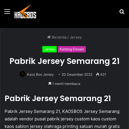
Menu
P
u
Beranda
/
Jersey
Jersey
Katalog Desain
Pabrik Jersey Semarang 21
Kaos Bos Jersey
20 Desember 2022
421
1 menit membaca
Pabrik Jersey Semarang 21
Pabrik Jersey Semarang 21, KAOSBOS Jersey Semarang
adalah vendor pusat pabrik jersey custom kaos custom
kaos sablon jersey olahraga printing satuan murah gratis