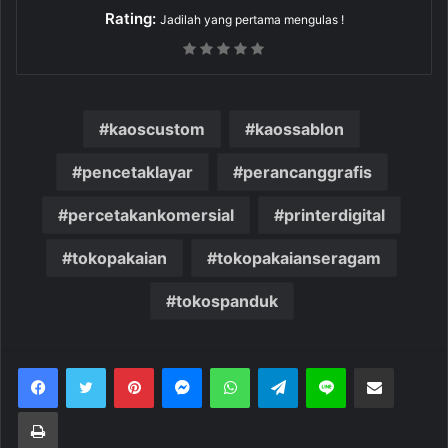
Rating:
Jadilah yang pertama mengulas !
kaoscustom
kaossablon
pencetaklayar
perancanggrafis
percetakankomersial
printerdigital
tokopakaian
tokopakaianseragam
tokospanduk
Pinterest
Messenger
WhatsApp
Telegram
Line
Bagikan melalui Email
Cetak