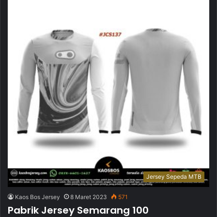
Jersey Sepeda MTB
Kaos Bos Jersey
8 Maret 2023
571
Pabrik Jersey Semarang 100