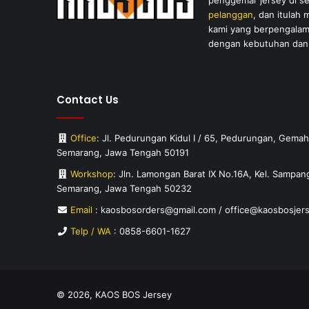
penggemar jersey di s
pelanggan
, dan itulah
kami yang berpengalam
dengan kebutuhan dan 
Contact Us
Office
: Jl. Pedurungan Kidul I / 65, Pedurungan, Gem
Semarang, Jawa Tengah 50191
Workshop
: Jln. Lamongan Barat IX No.16A, Kel. Sampa
Semarang, Jawa Tengah 50232
Email
: kaosbosorders@gmail.com / office@kaosbosjer
Telp / WA
:
0858-6601-1627
© 2026,
KAOS BOS Jersey