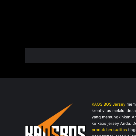
r
2 Maret 2023
s
Toko Kaos Custom Jersey
e
Semarang 91
y
S
e
m
a
r
a
n
g
9
1
KAOS BOS Jersey
membe
kreativitas melalui de
yang memungkinkan And
ke kaos jersey Anda. 
produk berkualitas
ting