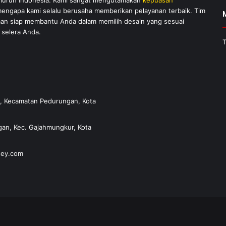
eluruh Indonesia. Kami sangat mengutamakan
kepuasan
 mengapa kami selalu berusaha memberikan pelayanan terbaik. Tim
an siap membantu Anda dalam memilih desain yang sesuai
selera Anda.
T
ah, Kecamatan Pedurungan, Kota
ngan, Kec. Gajahmungkur, Kota
sey.com