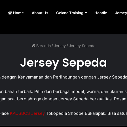
Home
About Us
Celana Training
Hoodie
Jersey
Beranda
/
Jersey
/
Jersey Sepeda
Jersey Sepeda
a dengan Kenyamanan dan Perlindungan dengan Jersey Sepeda 
bahan terbaik. Pilih dari berbagai model, warna, dan ukuran
gan saat berolahraga dengan Jersey Sepeda berkualitas. Pesan
place
KAOSBOS Jersey
Tokopedia Shoope Bukalapak. Bisa satuan 