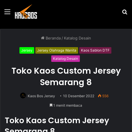
Menu
P
u
Beranda
/
Katalog Desain
Jersey
Jersey Olahraga Wanita
Kaos Sablon DTF
Katalog Desain
Toko Kaos Custom Jersey
Semarang 8
Kaos Bos Jersey
10 Desember 2022
556
1 menit membaca
Toko Kaos Custom Jersey
Semarang 8