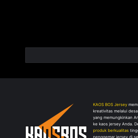
a
r
17 Februari 2023
a
Pabrik Jersey Semarang
n
81
g
8
1
KAOS BOS Jersey
membe
kreativitas melalui de
yang memungkinkan And
ke kaos jersey Anda. 
produk berkualitas
ting
penggemar jersey di s