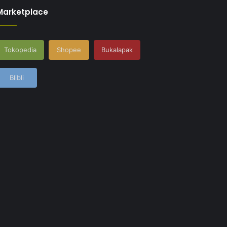
Marketplace
Tokopedia
Shopee
Bukalapak
Blibli