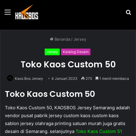
Menu
P
u
Beranda
/
Jersey
Jersey
Katalog Desain
Toko Kaos Custom 50
Kaos Bos Jersey
4 Januari 2023
275
1 menit membaca
Toko Kaos Custom 50
Toko Kaos Custom 50, KAOSBOS Jersey Semarang adalah
vendor pusat pabrik jersey custom kaos custom kaos
sablon jersey olahraga printing satuan murah juga gratis
desain di Semarang. selanjutnya
Toko Kaos Custom 51