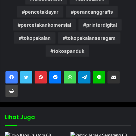
pencetaklayar
perancanggrafis
percetakankomersial
printerdigital
tokopakaian
tokopakaianseragam
tokospanduk
Pinterest
Messenger
WhatsApp
Telegram
Line
Bagikan melalui Email
Cetak
Lihat Juga