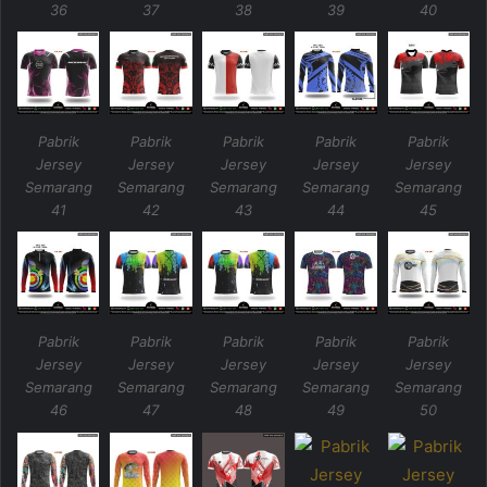
36
37
38
39
40
Pabrik
Pabrik
Pabrik
Pabrik
Pabrik
Jersey
Jersey
Jersey
Jersey
Jersey
Semarang
Semarang
Semarang
Semarang
Semarang
41
42
43
44
45
Pabrik
Pabrik
Pabrik
Pabrik
Pabrik
Jersey
Jersey
Jersey
Jersey
Jersey
Semarang
Semarang
Semarang
Semarang
Semarang
46
47
48
49
50