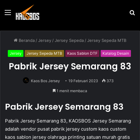
Menu
P
u
Beranda
/
Jersey
/
Jersey Sepeda
/
Jersey Sepeda MTB
Jersey
Jersey Sepeda MTB
Kaos Sablon DTF
Katalog Desain
Pabrik Jersey Semarang 83
Kaos Bos Jersey
19 Februari 2023
373
1 menit membaca
Pabrik Jersey Semarang 83
Pabrik Jersey Semarang 83, KAOSBOS Jersey Semarang
adalah vendor pusat pabrik jersey custom kaos custom
kaos sablon jersey olahraga printing satuan murah gratis