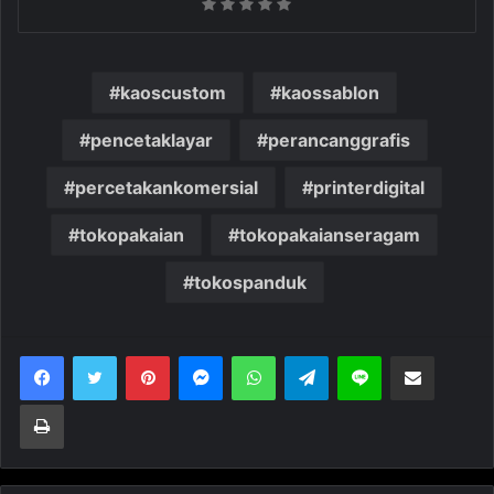
kaoscustom
kaossablon
pencetaklayar
perancanggrafis
percetakankomersial
printerdigital
tokopakaian
tokopakaianseragam
tokospanduk
Pinterest
Messenger
WhatsApp
Telegram
Line
Bagikan melalui Email
Cetak