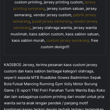
custom printing, jersey printing custom,
jersey
printing semarang
, jersey custom satuan, jersey
semarang, vendor jersey custom,
pabrik jersey
semarang
,
pusat jersey semarang
,
vendor jersey
semarang
, jersey olahraga wanita, jersey wanita
muslimah, kaos sablon custom, kaos sablon satuan,
kaos sablon murah,
custom jersey semarang
. free
custom design!!!
KAOSBOS Jersey, terima pesanan kaos custom jersey
custom dan kaos sablon berbagai kategori olahraga,
seperti sepeda MTB Roadbike Gowes Badminton Sepak
Bola Futsal Mancing Running Gym Volly Motor Burung
Game / E-sport TNI/ Polri Panahan Tunik Wanita Baju Koko
dan lain sebagainya custom printing dari model untuk pria
wanita serta anak lengan pendek / panjang motif
kombinasi keren terkini desain terbaik terbaru terlengkap