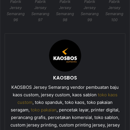
Pabrik
Pabrik
Pabrik
Pabrik
Pabrik
Jersey
Jersey
Jersey
Jersey
Jersey
Semarang
Semarang
Semarang
Semarang
Semarang
96
97
98
99
100
KAOSBOS
KAOSBOS Jersey Semarang vendor pembuatan baju
kaos custom, jersey custom, kaos sablon
toko kaos
custom
, toko spanduk, toko kaos, toko pakaian
seragam,
toko pakaian
, pencetak layar, printer digital,
perancang grafis, percetakan komersial, toko sablon,
custom jersey printing, custom printing jersey, jersey