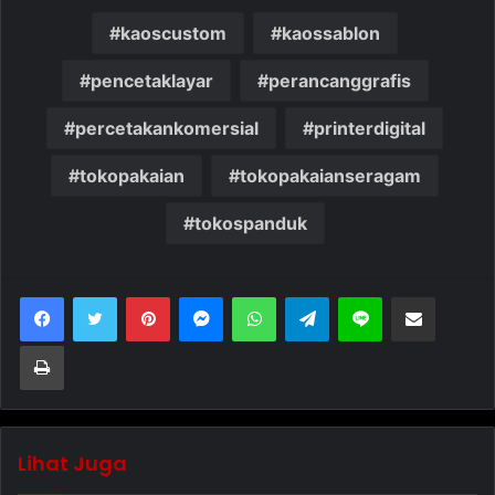
kaoscustom
kaossablon
pencetaklayar
perancanggrafis
percetakankomersial
printerdigital
tokopakaian
tokopakaianseragam
tokospanduk
Pinterest
Messenger
WhatsApp
Telegram
Line
Bagikan melalui Email
Cetak
Lihat Juga