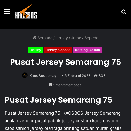
Menu
P
u
Beranda
/
Jersey
/
Jersey Sepeda
Jersey
Jersey Sepeda
Katalog Desain
Pusat Jersey Semarang 75
Kaos Bos Jersey
6 Februari 2023
303
1 menit membaca
Pusat Jersey Semarang 75
Pusat Jersey Semarang 75, KAOSBOS Jersey Semarang
adalah vendor pusat pabrik jersey custom kaos custom
kaos sablon jersey olahraga printing satuan murah gratis