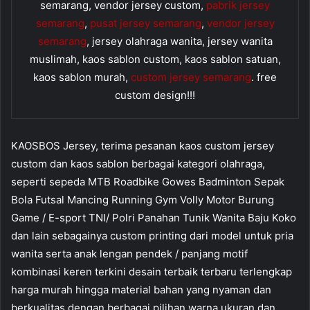
semarang, vendor jersey custom,
pabrik jersey
semarang
,
pusat jersey semarang
,
vendor jersey
semarang
, jersey olahraga wanita, jersey wanita
muslimah, kaos sablon custom, kaos sablon satuan,
kaos sablon murah,
custom jersey semarang
. free
custom design!!!
KAOSBOS Jersey, terima pesanan kaos custom jersey
custom dan kaos sablon berbagai kategori olahraga,
seperti sepeda MTB Roadbike Gowes Badminton Sepak
Bola Futsal Mancing Running Gym Volly Motor Burung
Game / E-sport TNI/ Polri Panahan Tunik Wanita Baju Koko
dan lain sebagainya custom printing dari model untuk pria
wanita serta anak lengan pendek / panjang motif
kombinasi keren terkini desain terbaik terbaru terlengkap
harga murah hingga material bahan yang nyaman dan
berkualitas dengan berbagai pilihan warna ukuran dan