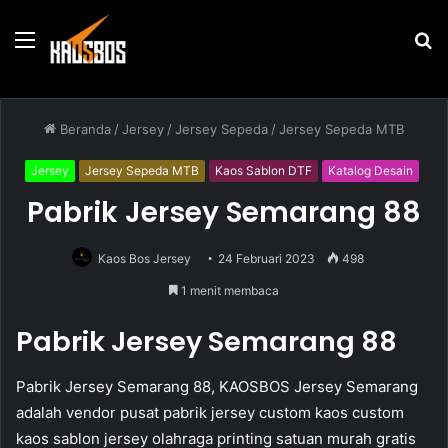
Menu
P
u
Beranda
/
Jersey
/
Jersey Sepeda
/
Jersey Sepeda MTB
Jersey
Jersey Sepeda MTB
Kaos Sablon DTF
Katalog Desain
Pabrik Jersey Semarang 88
Kaos Bos Jersey
24 Februari 2023
498
1 menit membaca
Pabrik Jersey Semarang 88
Pabrik Jersey Semarang 88, KAOSBOS Jersey Semarang
adalah vendor pusat pabrik jersey custom kaos custom
kaos sablon jersey olahraga printing satuan murah gratis