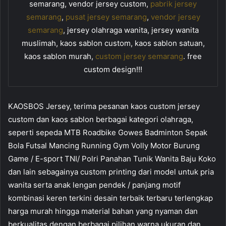
semarang, vendor jersey custom,
pabrik jersey
semarang
,
pusat jersey semarang
,
vendor jersey
semarang
, jersey olahraga wanita, jersey wanita
muslimah, kaos sablon custom, kaos sablon satuan,
kaos sablon murah,
custom jersey semarang
. free
custom design!!!
KAOSBOS Jersey, terima pesanan kaos custom jersey
custom dan kaos sablon berbagai kategori olahraga,
seperti sepeda MTB Roadbike Gowes Badminton Sepak
Bola Futsal Mancing Running Gym Volly Motor Burung
Game / E-sport TNI/ Polri Panahan Tunik Wanita Baju Koko
dan lain sebagainya custom printing dari model untuk pria
wanita serta anak lengan pendek / panjang motif
kombinasi keren terkini desain terbaik terbaru terlengkap
harga murah hingga material bahan yang nyaman dan
berkualitas dengan berbagai pilihan warna ukuran dan