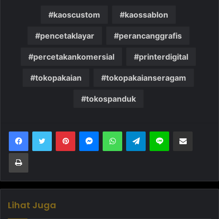
kaoscustom
kaossablon
pencetaklayar
perancanggrafis
percetakankomersial
printerdigital
tokopakaian
tokopakaianseragam
tokospanduk
Pinterest
Messenger
WhatsApp
Telegram
Line
Bagikan melalui Email
Cetak
Lihat Juga