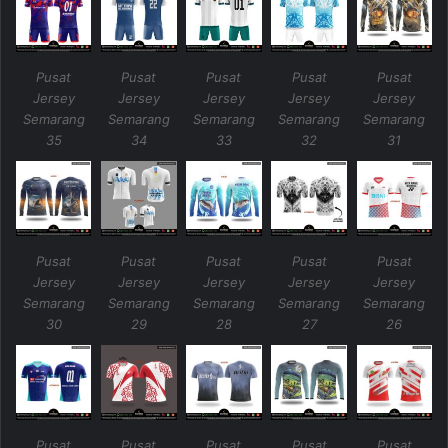
Pusat
Pusat
Pusat
Pusat
Pusat
Jersey
Jersey
Jersey
Jersey
Jersey
Semarang
Semarang
Semarang
Semarang
Semarang
35
34
33
32
31
Pusat
Pusat
Pusat
Pusat
Pusat
Jersey
Jersey
Jersey
Jersey
Jersey
Semarang
Semarang
Semarang
Semarang
Semarang
30
29
28
27
26
Pusat
Pusat
Pusat
Pusat
Pusat