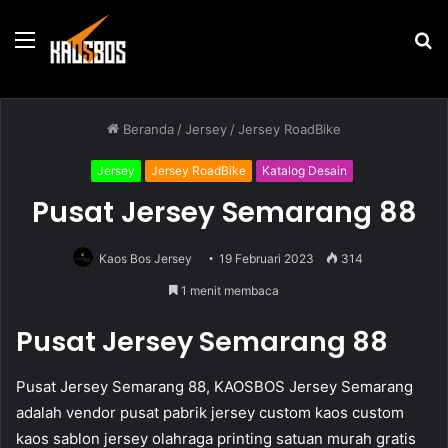
Menu
P
u
Beranda
/
Jersey
/
Jersey RoadBike
Jersey
Jersey RoadBike
Katalog Desain
Pusat Jersey Semarang 88
Kaos Bos Jersey
19 Februari 2023
314
1 menit membaca
Pusat Jersey Semarang 88
Pusat Jersey Semarang 88, KAOSBOS Jersey Semarang
adalah vendor pusat pabrik jersey custom kaos custom
kaos sablon jersey olahraga printing satuan murah gratis