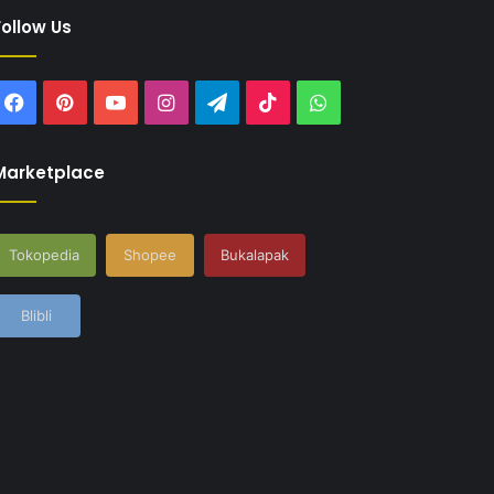
Follow Us
Facebook
Pinterest
YouTube
Instagram
Telegram
TikTok
WhatsApp
Marketplace
Tokopedia
Shopee
Bukalapak
Blibli