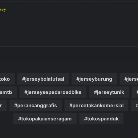
sey
koko
jerseybolafutsal
jerseyburung
jer
damtb
jerseysepedaroadbike
jerseytunik
r
perancanggrafis
percetakankomersial
tokopakaianseragam
tokospanduk