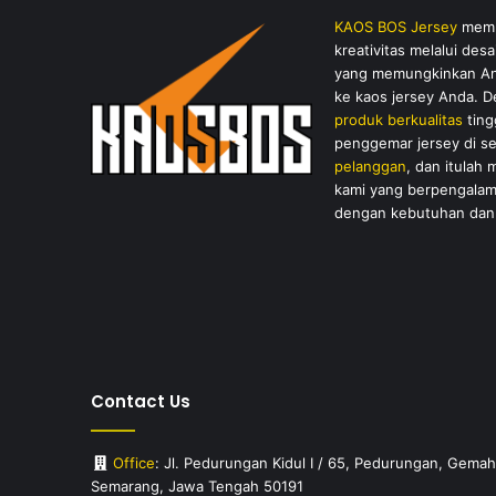
KAOS BOS Jersey
membe
kreativitas melalui de
yang memungkinkan And
ke kaos jersey Anda. 
produk berkualitas
ting
penggemar jersey di s
pelanggan
, dan itulah
kami yang berpengalam
dengan kebutuhan dan 
Contact Us
Office
: Jl. Pedurungan Kidul I / 65, Pedurungan, Gem
Semarang, Jawa Tengah 50191