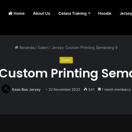
Home
About Us
Celana Training
Hoodie
Jersey
Beranda
/
Galeri
/
Jersey Custom Printing Semarang 9
Galeri
 Custom Printing Sem
Kaos Bos Jersey
22 November 2022
341
1 menit membaca