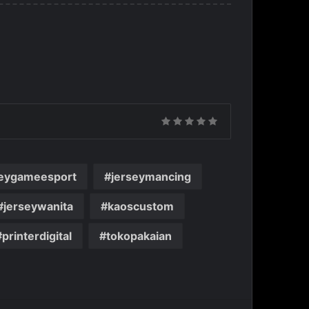
seygameesport
jerseymancing
jerseywanita
kaoscustom
printerdigital
tokopakaian