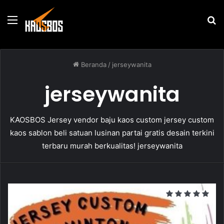
Menu
P
u
Beranda
/
jerseywanita
jerseywanita
KAOSBOS Jersey vendor baju kaos custom jersey custom
kaos sablon beli satuan lusinan partai gratis desain terkini
terbaru murah berkualitas! jerseywanita