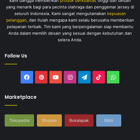
kami bangga memberikan
produk berkualitas
tinggi dan desain
yang menarik bagi para pecinta olahraga dan penggemar jersey di
seluruh Indonesia. Kami sangat mengutamakan
kepuasan
pelanggan
, dan itulah mengapa kami selalu berusaha memberikan
pelayanan terbaik. Tim kami yang berpengalaman siap membantu
Anda dalam memilih desain yang sesuai dengan kebutuhan dan
selera Anda.
Follow Us
Facebook
Pinterest
YouTube
Instagram
Telegram
TikTok
WhatsAp
Marketplace
Tokopedia
Shopee
Bukalapak
Blibli