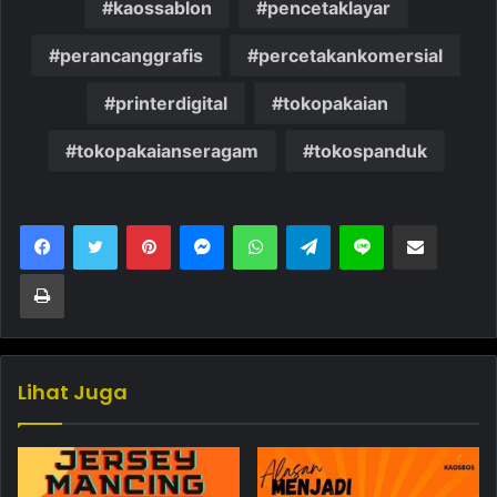
kaossablon
pencetaklayar
perancanggrafis
percetakankomersial
printerdigital
tokopakaian
tokopakaianseragam
tokospanduk
Pinterest
Messenger
WhatsApp
Telegram
Line
Bagikan melalui Email
Cetak
Lihat Juga