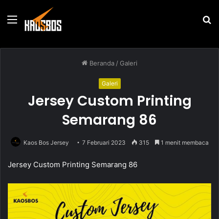
Menu
P
u
Beranda
/
Galeri
Galeri
Jersey Custom Printing
Semarang 86
Kaos Bos Jersey
7 Februari 2023
315
1 menit membaca
Jersey Custom Printing Semarang 86