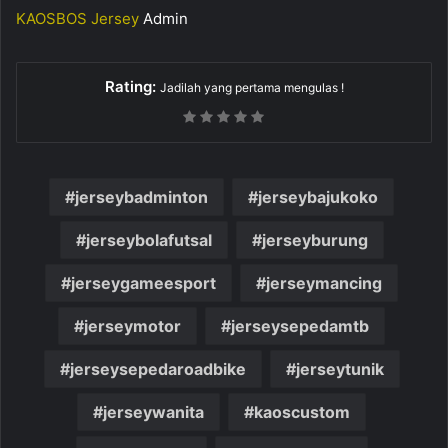
KAOSBOS Jersey
Admin
Rating:
Jadilah yang pertama mengulas !
jerseybadminton
jerseybajukoko
jerseybolafutsal
jerseyburung
jerseygameesport
jerseymancing
jerseymotor
jerseysepedamtb
jerseysepedaroadbike
jerseytunik
jerseywanita
kaoscustom