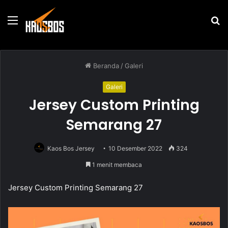
Menu
P
u
Beranda
/
Galeri
Galeri
Jersey Custom Printing
Semarang 27
Kaos Bos Jersey
10 Desember 2022
324
1 menit membaca
Jersey Custom Printing Semarang 27