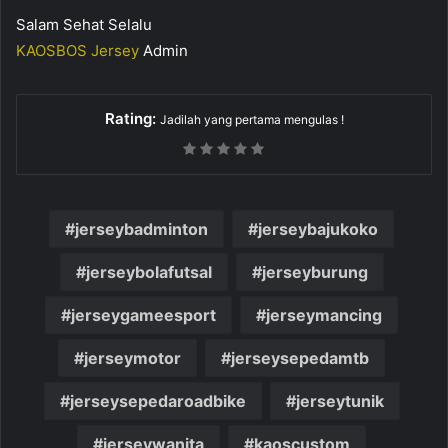
Salam Sehat Selalu
KAOSBOS Jersey
Admin
Rating:
Jadilah yang pertama mengulas !
jerseybadminton
jerseybajukoko
jerseybolafutsal
jerseyburung
jerseygameesport
jerseymancing
jerseymotor
jerseysepedamtb
jerseysepedaroadbike
jerseytunik
jerseywanita
kaoscustom