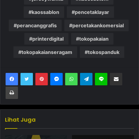
kaossablon
pencetaklayar
perancanggrafis
percetakankomersial
printerdigital
tokopakaian
tokopakaianseragam
tokospanduk
Pinterest
Messenger
WhatsApp
Telegram
Line
Bagikan melalui Email
Cetak
Lihat Juga