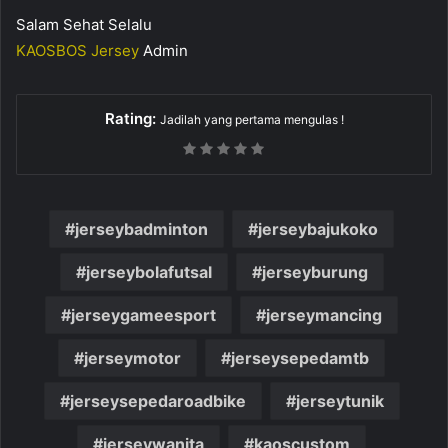
Salam Sehat Selalu
KAOSBOS Jersey
Admin
Rating:
Jadilah yang pertama mengulas !
jerseybadminton
jerseybajukoko
jerseybolafutsal
jerseyburung
jerseygameesport
jerseymancing
jerseymotor
jerseysepedamtb
jerseysepedaroadbike
jerseytunik
jerseywanita
kaoscustom