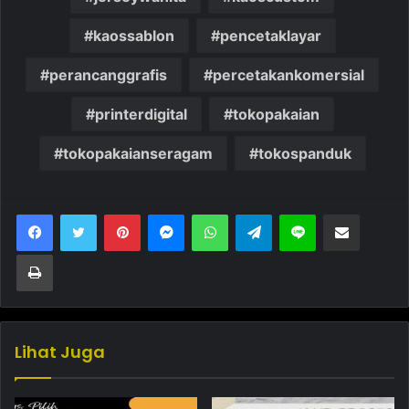
kaossablon
pencetaklayar
perancanggrafis
percetakankomersial
printerdigital
tokopakaian
tokopakaianseragam
tokospanduk
Pinterest
Messenger
WhatsApp
Telegram
Line
Bagikan melalui Email
Cetak
Lihat Juga