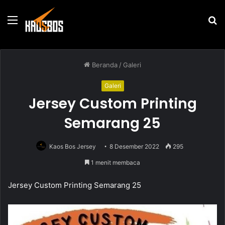
Menu
P
u
Beranda
/
Galeri
Galeri
Jersey Custom Printing
Semarang 25
Kaos Bos Jersey
8 Desember 2022
295
1 menit membaca
Jersey Custom Printing Semarang 25