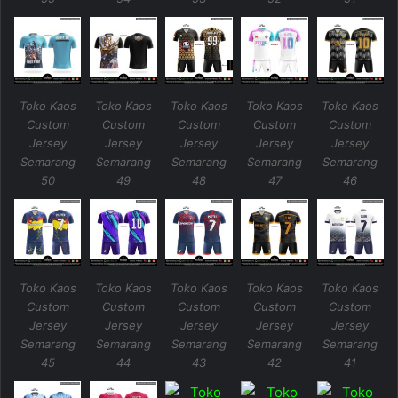
Toko Kaos
Toko Kaos
Toko Kaos
Toko Kaos
Toko Kaos
Custom
Custom
Custom
Custom
Custom
Jersey
Jersey
Jersey
Jersey
Jersey
Semarang
Semarang
Semarang
Semarang
Semarang
50
49
48
47
46
Toko Kaos
Toko Kaos
Toko Kaos
Toko Kaos
Toko Kaos
Custom
Custom
Custom
Custom
Custom
Jersey
Jersey
Jersey
Jersey
Jersey
Semarang
Semarang
Semarang
Semarang
Semarang
45
44
43
42
41