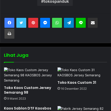
tokospanduk
Pinterest
Messenger
WhatsApp
Telegram
Line
Bagikan melalui Email
Cetak
Lihat Juga
Toko Kaos Custom 31
Toko Kaos Custom Jersey
16 Desember 2022
Semarang 98
9 Maret 2023
Kaos Sablon DTF Kaosbos