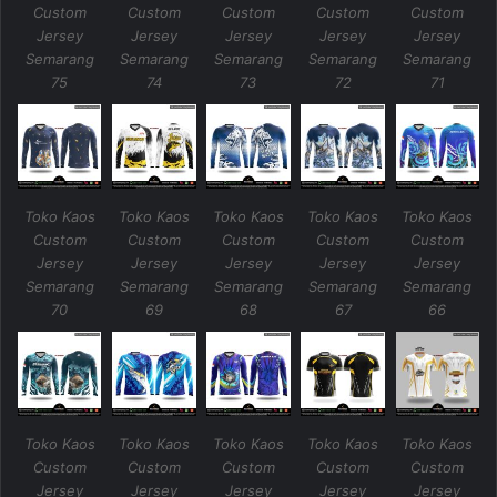
Custom
Custom
Custom
Custom
Custom
Jersey
Jersey
Jersey
Jersey
Jersey
Semarang
Semarang
Semarang
Semarang
Semarang
75
74
73
72
71
Toko Kaos
Toko Kaos
Toko Kaos
Toko Kaos
Toko Kaos
Custom
Custom
Custom
Custom
Custom
Jersey
Jersey
Jersey
Jersey
Jersey
Semarang
Semarang
Semarang
Semarang
Semarang
70
69
68
67
66
Toko Kaos
Toko Kaos
Toko Kaos
Toko Kaos
Toko Kaos
Custom
Custom
Custom
Custom
Custom
Jersey
Jersey
Jersey
Jersey
Jersey