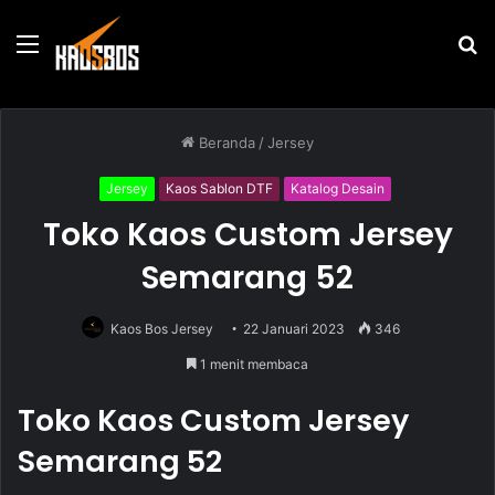
Menu
P
u
Beranda
/
Jersey
Jersey
Kaos Sablon DTF
Katalog Desain
Toko Kaos Custom Jersey
Semarang 52
Kaos Bos Jersey
22 Januari 2023
346
1 menit membaca
Toko Kaos Custom Jersey
Semarang 52