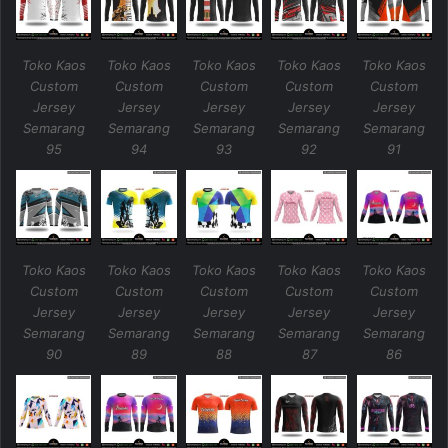
Toko Kaos
Toko Kaos
Toko Kaos
Toko Kaos
Toko Kaos
Custom
Custom
Custom
Custom
Custom
Jersey
Jersey
Jersey
Jersey
Jersey
Semarang
Semarang
Semarang
Semarang
Semarang
95
94
93
92
91
Toko Kaos
Toko Kaos
Toko Kaos
Toko Kaos
Toko Kaos
Custom
Custom
Custom
Custom
Custom
Jersey
Jersey
Jersey
Jersey
Jersey
Semarang
Semarang
Semarang
Semarang
Semarang
90
89
88
87
86