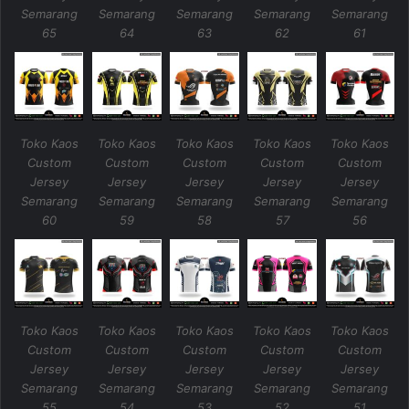
Semarang
Semarang
Semarang
Semarang
Semarang
65
64
63
62
61
Toko Kaos
Toko Kaos
Toko Kaos
Toko Kaos
Toko Kaos
Custom
Custom
Custom
Custom
Custom
Jersey
Jersey
Jersey
Jersey
Jersey
Semarang
Semarang
Semarang
Semarang
Semarang
60
59
58
57
56
Toko Kaos
Toko Kaos
Toko Kaos
Toko Kaos
Toko Kaos
Custom
Custom
Custom
Custom
Custom
Jersey
Jersey
Jersey
Jersey
Jersey
Semarang
Semarang
Semarang
Semarang
Semarang
55
54
53
52
51