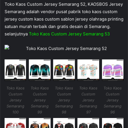
Toko Kaos Custom Jersey Semarang 52, KAOSBOS Jersey
Semarang adalah vendor pusat pabrik toko kaos custom
jersey custom kaos custom sablon jersey olahraga printing
satuan murah terbaik dan gratis desain di Semarang.
selanjutnya
Toko Kaos Custom Jersey Semarang 53
Toko Kaos
Toko Kaos
Toko Kaos
Toko Kaos
Toko Kaos
Custom
Custom
Custom
Custom
Custom
Jersey
Jersey
Jersey
Jersey
Jersey
Semarang
Semarang
Semarang
Semarang
Semarang
100
99
98
97
96