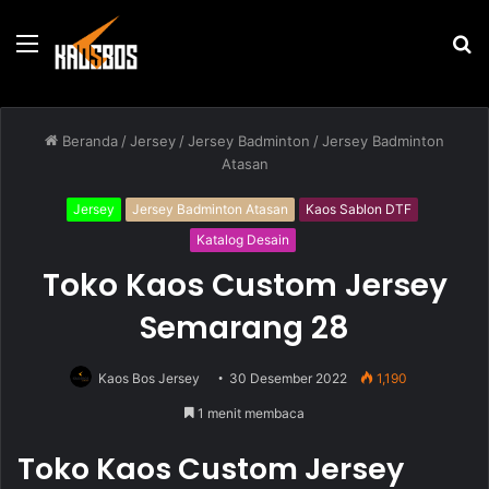
Menu
P
u
Beranda
/
Jersey
/
Jersey Badminton
/
Jersey Badminton
Atasan
Jersey
Jersey Badminton Atasan
Kaos Sablon DTF
Katalog Desain
Toko Kaos Custom Jersey
Semarang 28
Kaos Bos Jersey
30 Desember 2022
1,190
1 menit membaca
Toko Kaos Custom Jersey