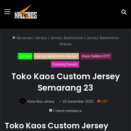
Menu
P
u
Beranda
/
Jersey
/
Jersey Badminton
/
Jersey Badminton
Atasan
Jersey
Jersey Badminton Atasan
Kaos Sablon DTF
Katalog Desain
Toko Kaos Custom Jersey
Semarang 23
Kaos Bos Jersey
25 Desember 2022
531
1 menit membaca
Toko Kaos Custom Jersey