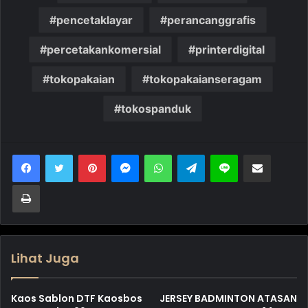
pencetaklayar
perancanggrafis
percetakankomersial
printerdigital
tokopakaian
tokopakaianseragam
tokospanduk
Pinterest
Messenger
WhatsApp
Telegram
Line
Bagikan melalui Email
Cetak
Lihat Juga
Kaos Sablon DTF Kaosbos
JERSEY BADMINTON ATASAN