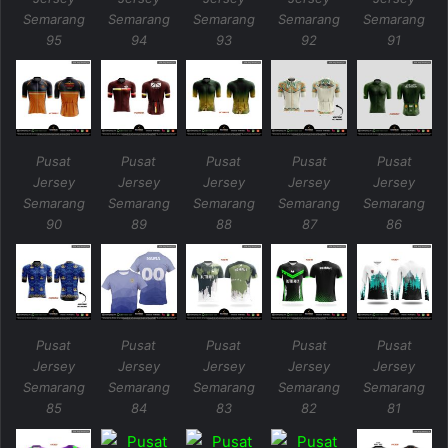
Semarang
Semarang
Semarang
Semarang
Semarang
95
94
93
92
91
Pusat
Pusat
Pusat
Pusat
Pusat
Jersey
Jersey
Jersey
Jersey
Jersey
Semarang
Semarang
Semarang
Semarang
Semarang
90
89
88
87
86
Pusat
Pusat
Pusat
Pusat
Pusat
Jersey
Jersey
Jersey
Jersey
Jersey
Semarang
Semarang
Semarang
Semarang
Semarang
85
84
83
82
81