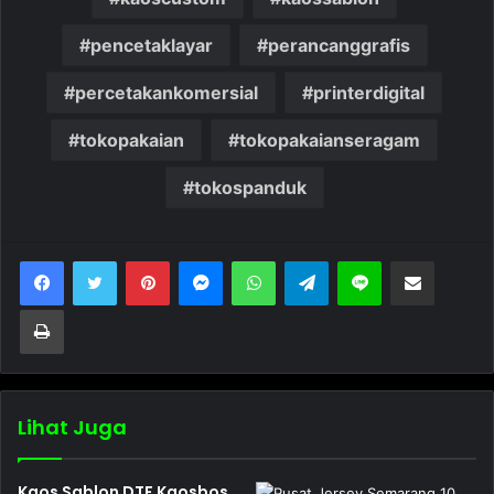
pencetaklayar
perancanggrafis
percetakankomersial
printerdigital
tokopakaian
tokopakaianseragam
tokospanduk
Pinterest
Messenger
WhatsApp
Telegram
Line
Bagikan melalui Email
Cetak
Lihat Juga
Kaos Sablon DTF Kaosbos