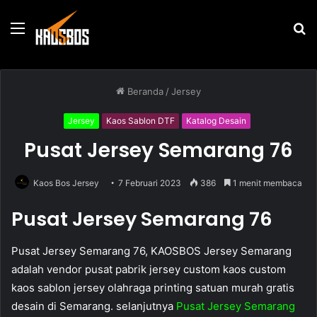
Menu
P
u
Beranda
/
Jersey
Jersey
Kaos Sablon DTF
Katalog Desain
Pusat Jersey Semarang 76
Kaos Bos Jersey
7 Februari 2023
386
1 menit membaca
Pusat Jersey Semarang 76
Pusat Jersey Semarang 76, KAOSBOS Jersey Semarang
adalah vendor pusat pabrik jersey custom kaos custom
kaos sablon jersey olahraga printing satuan murah gratis
desain di Semarang. selanjutnya
Pusat Jersey Semarang