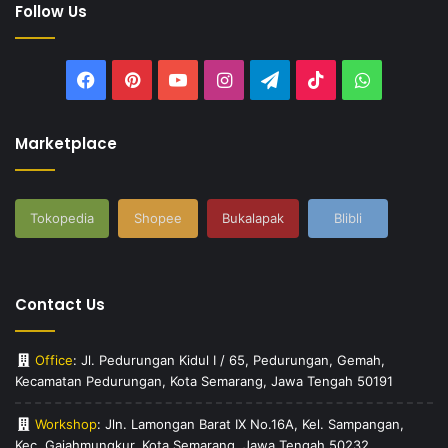
Follow Us
Facebook
Pinterest
YouTube
Instagram
Telegram
TikTok
WhatsAp
Marketplace
Tokopedia
Shopee
Bukalapak
Blibli
Contact Us
Office
: Jl. Pedurungan Kidul I / 65, Pedurungan, Gemah,
Kecamatan Pedurungan, Kota Semarang, Jawa Tengah 50191
Workshop
: Jln. Lamongan Barat IX No.16A, Kel. Sampangan,
Kec. Gajahmungkur, Kota Semarang, Jawa Tengah 50232