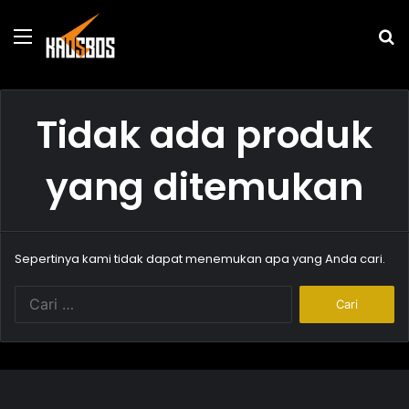
Menu
P
u
Tidak ada produk
yang ditemukan
Sepertinya kami tidak dapat menemukan apa yang Anda cari.
C
a
r
i
u
n