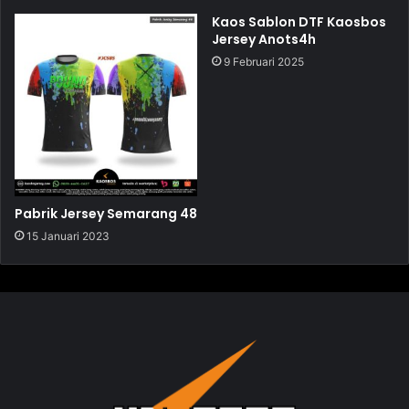
Kaos Sablon DTF Kaosbos
Jersey Anots4h
9 Februari 2025
Pabrik Jersey Semarang 48
15 Januari 2023