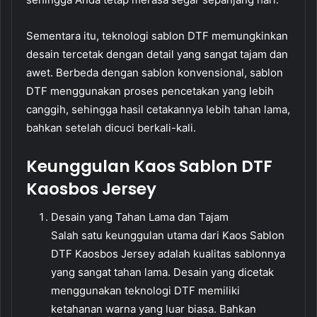
Sementara itu, teknologi sablon DTF memungkinkan
desain tercetak dengan detail yang sangat tajam dan
awet. Berbeda dengan sablon konvensional, sablon
DTF menggunakan proses pencetakan yang lebih
canggih, sehingga hasil cetakannya lebih tahan lama,
bahkan setelah dicuci berkali-kali.
Keunggulan Kaos Sablon DTF
Kaosbos Jersey
Desain yang Tahan Lama dan Tajam
Salah satu keunggulan utama dari Kaos Sablon
DTF Kaosbos Jersey adalah kualitas sablonnya
yang sangat tahan lama. Desain yang dicetak
menggunakan teknologi DTF memiliki
ketahanan warna yang luar biasa. Bahkan