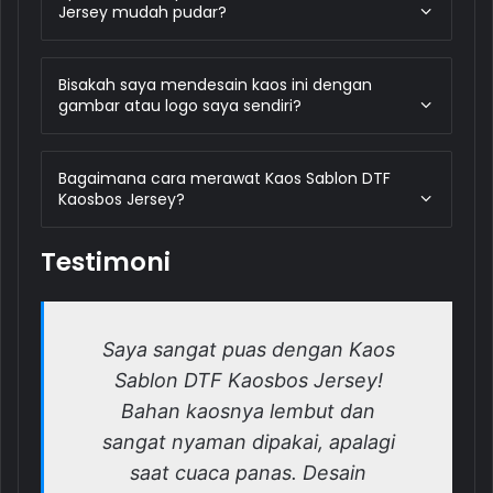
Jersey mudah pudar?
Bisakah saya mendesain kaos ini dengan
gambar atau logo saya sendiri?
Bagaimana cara merawat Kaos Sablon DTF
Kaosbos Jersey?
Testimoni
Saya sangat puas dengan Kaos
Sablon DTF Kaosbos Jersey!
Bahan kaosnya lembut dan
sangat nyaman dipakai, apalagi
saat cuaca panas. Desain