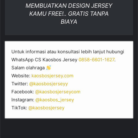
MEMBUATKAN DESIGN JERSEY
KAMU FREE!.. GRATIS TANPA
BIAYA
Untuk informasi atau konsultasi lebih lanjut hubungi
WhatsApp CS Kaosbos Jersey
0858-6601-1627
.
Salam olahraga
Website:
kaosbosjersey.com
Twitter:
@kaosbosjerseyy
Facebook:
@kaosbosjerseycom
Instagram:
@kaosbos_jersey
TikTok:
@kaosbosjersey