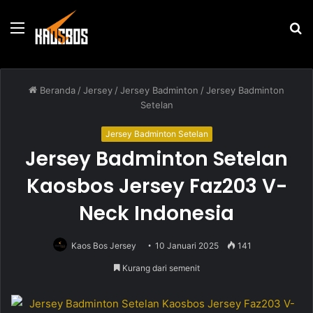
Menu
P
u
Beranda
/
Jersey
/
Jersey Badminton
/
Jersey Badminton
Setelan
Jersey Badminton Setelan
Jersey Badminton Setelan
Kaosbos Jersey Faz203 V-
Neck Indonesia
Kaos Bos Jersey
10 Januari 2025
141
Kurang dari semenit