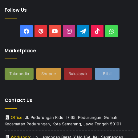
Follow Us
Facebook
Pinterest
YouTube
Instagram
Telegram
TikTok
WhatsAp
Marketplace
Tokopedia
Shopee
Bukalapak
Blibli
Contact Us
Office
: Jl. Pedurungan Kidul I / 65, Pedurungan, Gemah,
Kecamatan Pedurungan, Kota Semarang, Jawa Tengah 50191
Workshop
: Jln. Lamongan Barat IX No.16A, Kel. Sampangan,