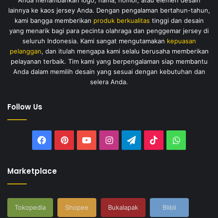
Anda menambahkan logo, nama, nomor, atau elemen desain
lainnya ke kaos jersey Anda. Dengan pengalaman bertahun-tahun,
kami bangga memberikan
produk berkualitas
tinggi dan desain
yang menarik bagi para pecinta olahraga dan penggemar jersey di
seluruh Indonesia. Kami sangat mengutamakan
kepuasan
pelanggan
, dan itulah mengapa kami selalu berusaha memberikan
pelayanan terbaik. Tim kami yang berpengalaman siap membantu
Anda dalam memilih desain yang sesuai dengan kebutuhan dan
selera Anda.
Follow Us
Facebook
Pinterest
YouTube
Instagram
Telegram
TikTok
WhatsAp
Marketplace
Tokopedia
Shopee
Bukalapak
Blibli