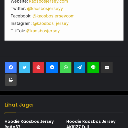
Website:
kaosbosjersey.com
Twitter:
@kaosbosjerseyy
Facebook:
@kaosbosjerseycom
Instagram:
@kaosbos_jersey
TikTok:
@kaosbosjersey
Pinterest
Messenger
WhatsApp
Telegram
Line
Bagikan melalui Email
Cetak
Lihat Juga
Hoodie Kaosbos Jersey
Hoodie Kaosbos Jersey
Reifp67
AKB127 Full