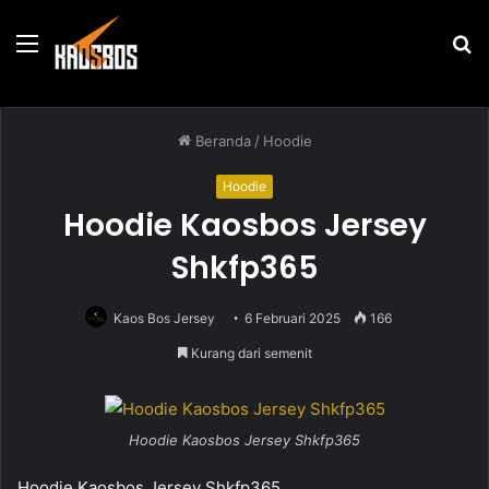
Menu
P
u
Beranda
/
Hoodie
Hoodie
Hoodie Kaosbos Jersey
Shkfp365
Kaos Bos Jersey
6 Februari 2025
166
Kurang dari semenit
Hoodie Kaosbos Jersey Shkfp365
Hoodie Kaosbos Jersey Shkfp365