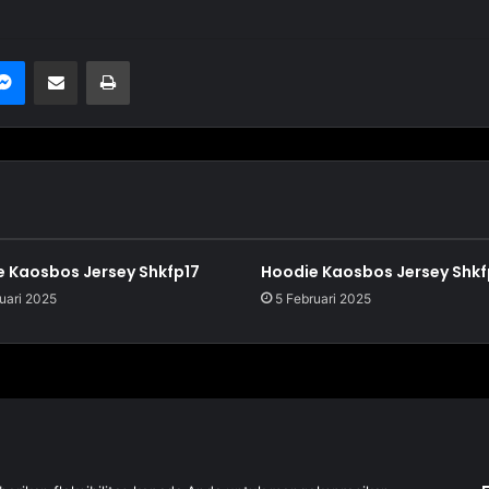
Messenger
Bagikan melalui Email
Cetak
 Kaosbos Jersey Shkfp17
Hoodie Kaosbos Jersey Shkf
uari 2025
5 Februari 2025