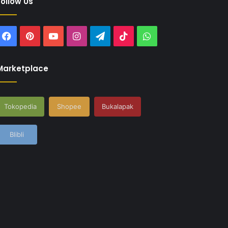
Follow Us
Facebook
Pinterest
YouTube
Instagram
Telegram
TikTok
WhatsApp
Marketplace
Tokopedia
Shopee
Bukalapak
Blibli