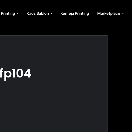
 Printing
Kaos Sablon
Kemeja Printing
Marketplace
fp104