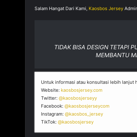
Salam Hangat Dari Kami,
Kaosbos Jersey
Admi
TIDAK BISA DESIGN TETAPI P
MEMBANTU MEM
Untuk informasi atau konsultasi lebih lanj
Website:
kaosbosjersey.com
Twitter:
@kaosbosjerseyy
Facebook:
@kaosbosjerseycom
Instagram:
@kaosbos_jersey
TikTok:
@kaosbosjersey