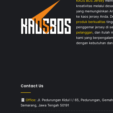
KAOS BOS Jersey
membe
kreativitas melalui de
yang memungkinkan And
ke kaos jersey Anda. 
produk berkualitas
ting
penggemar jersey di s
pelanggan
, dan itulah
kami yang berpengalam
dengan kebutuhan dan 
Contact Us
Office
: Jl. Pedurungan Kidul I / 65, Pedurungan, Gem
Semarang, Jawa Tengah 50191