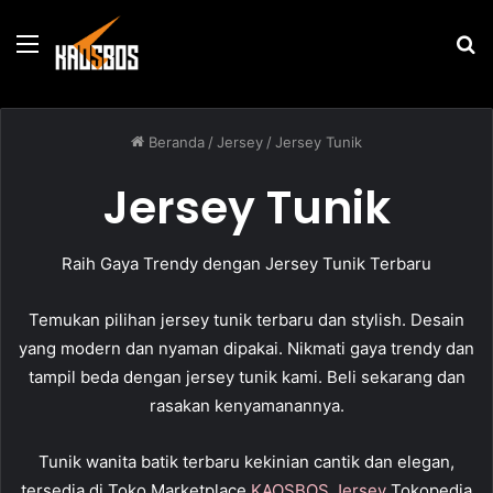
Menu
P
u
Beranda
/
Jersey
/
Jersey Tunik
Jersey Tunik
Raih Gaya Trendy dengan Jersey Tunik Terbaru
Temukan pilihan jersey tunik terbaru dan stylish. Desain
yang modern dan nyaman dipakai. Nikmati gaya trendy dan
tampil beda dengan jersey tunik kami. Beli sekarang dan
rasakan kenyamanannya.
Tunik wanita batik terbaru kekinian cantik dan elegan,
tersedia di Toko Marketplace
KAOSBOS Jersey
Tokopedia